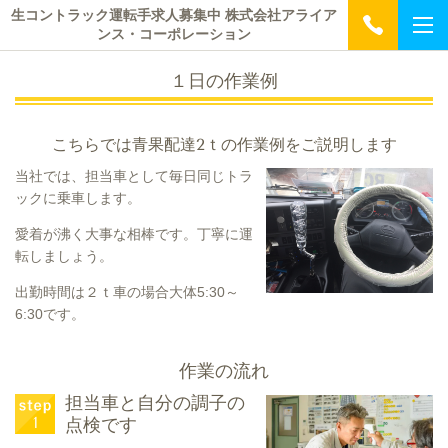
生コントラック運転手求人募集中 株式会社アライア
ンス・コーポレーション
１日の作業例
こちらでは青果配達2ｔの作業例をご説明します
当社では、担当車として毎日同じトラ
ックに乗車します。
愛着が沸く大事な相棒です。丁寧に運
転しましょう。
出勤時間は２ｔ車の場合大体5:30～
6:30です。
作業の流れ
担当車と自分の調子の
点検です