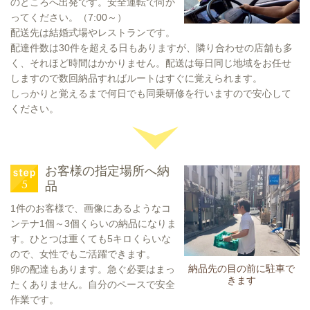
のところへ出発です。安全運転で向か
ってください。（7:00～）
配送先は結婚式場やレストランです。
配達件数は30件を超える日もありますが、隣り合わせの店舗も多
く、それほど時間はかかりません。配送は毎日同じ地域をお任せ
しますので数回納品すればルートはすぐに覚えられます。
しっかりと覚えるまで何日でも同乗研修を行いますので安心して
ください。
お客様の指定場所へ納
品
1件のお客様で、画像にあるようなコ
ンテナ1個～3個くらいの納品になりま
す。ひとつは重くても5キロくらいな
ので、女性でもご活躍できます。
納品先の目の前に駐車で
卵の配達もあります。急ぐ必要はまっ
きます
たくありません。自分のペースで安全
作業です。