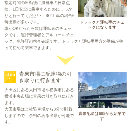
指定時間の出勤後に担当車の日常点
検。1日安全に乗車するためにしっか
りと行ってください。※2ｔ車の場合6
時出勤が多いです。
トラックと運転手のチェ
ックになります
車がOKだったら次は運転者のチェッ
クです。運行管理者とアルコールチェ
ック、免許証の携帯確認です。トラックと運転手両方の準備が整
って初めて乗車できます。
青果市場に配達物の引
き取りに行きます
大田区にある大田市場や横浜市にある
横浜中央市場に青果の引き取りに行き
ます。
大田市場は当社駐車場から3分で到着
青果配送は6時から始業で
しますので、余裕のある出勤が可能で
す
す。