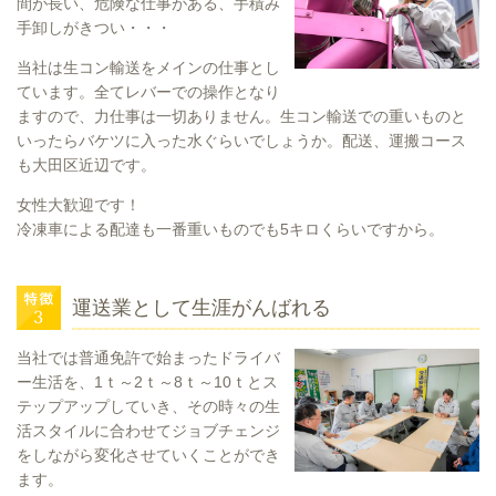
間が長い、危険な仕事がある、手積み
手卸しがきつい・・・
当社は生コン輸送をメインの仕事とし
ています。全てレバーでの操作となり
ますので、力仕事は一切ありません。生コン輸送での重いものと
いったらバケツに入った水ぐらいでしょうか。配送、運搬コース
も大田区近辺です。
女性大歓迎です！
冷凍車による配達も一番重いものでも5キロくらいですから。
運送業として生涯がんばれる
当社では普通免許で始まったドライバ
ー生活を、1ｔ～2ｔ～8ｔ～10ｔとス
テップアップしていき、その時々の生
活スタイルに合わせてジョブチェンジ
をしながら変化させていくことができ
ます。