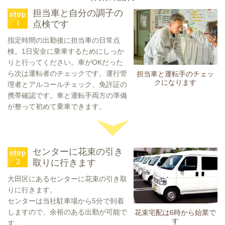
担当車と自分の調子の
点検です
指定時間の出勤後に担当車の日常点
検。1日安全に乗車するためにしっか
りと行ってください。車がOKだった
ら次は運転者のチェックです。運行管
担当車と運転手のチェッ
クになります
理者とアルコールチェック、免許証の
携帯確認です。車と運転手両方の準備
が整って初めて乗車できます。
センターに花束の引き
取りに行きます
大田区にあるセンターに花束の引き取
りに行きます。
センターは当社駐車場から5分で到着
しますので、余裕のある出勤が可能で
花束宅配は6時から始業で
す
す。